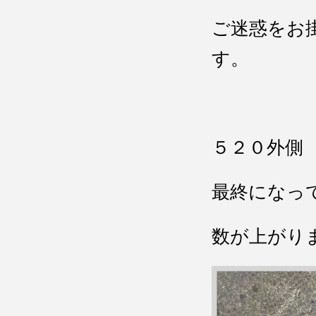
ご迷惑をお
す。
５２０外側
最終になっ
数が上がり