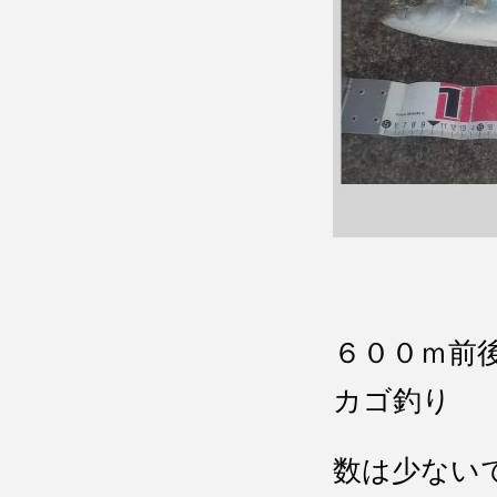
６００ｍ前
カゴ釣り
数は少ない