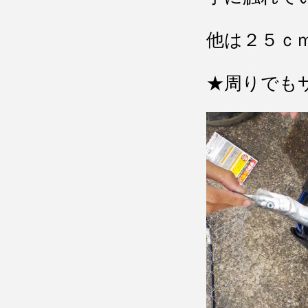
他は２５ｃ
★周りでも