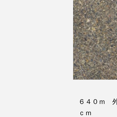
６４０ｍ 
ｃｍ