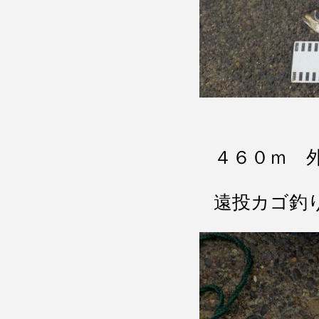
４６０ｍ 
遠投カゴ釣