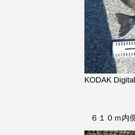
KODAK Digital
６１０ｍ内