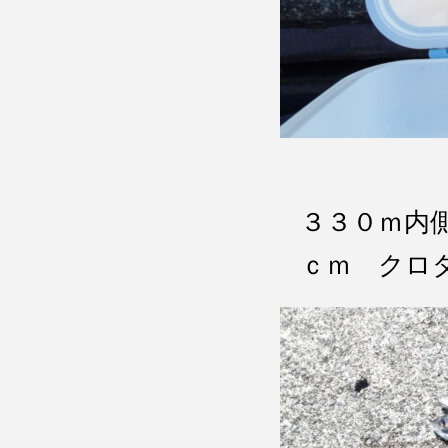
３３０ｍ内
ｃｍ ク