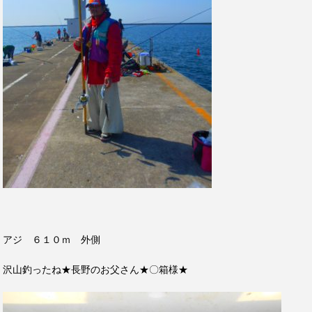
アジ ６１０ｍ 外側
沢山釣ったね★長野のお父さん★〇箱様★