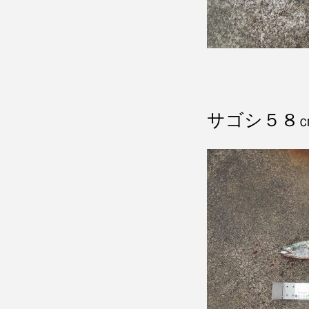
サゴシ５８