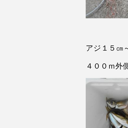
アジ１５㎝
４００ｍ外