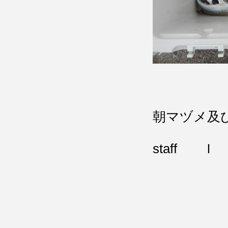
朝マヅメ及
staff Ｉ