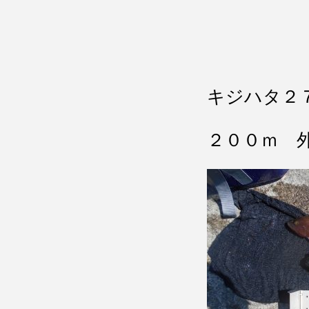
キジハタ２
２００ｍ 