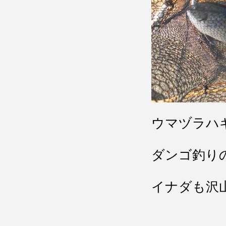
ウマヅラハ
ダンゴ釣り
イナダも沢