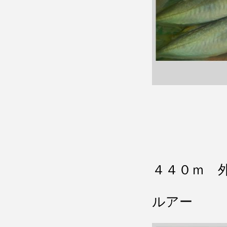
４４０ｍ 
ルアー