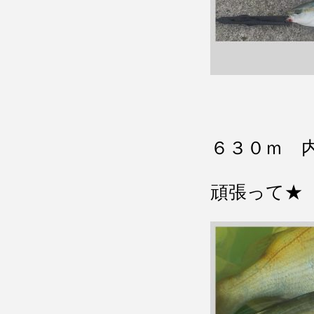
６３０ｍ 
頑張って★