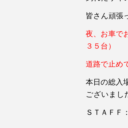
皆さん頑張
夜、お車で
３５台）
道路で止め
本日の総入
ございまし
ＳＴＡＦＦ