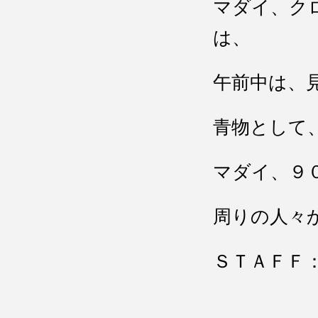
マダイ、ク
は、
午前中は、
青物として
マダイ、９
周りの人々
ＳＴＡＦＦ