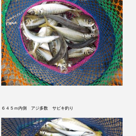
６４５ｍ内側 アジ多数 サビキ釣り