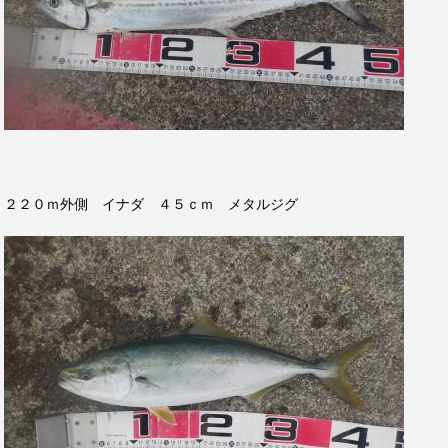
２２０ｍ外側 イナダ ４５ｃｍ メタルジグ