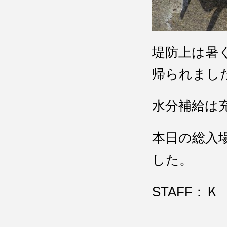
堤防上は暑
帰られまし
水分補給は
本日の総入
した。
STAFF：Ｋ