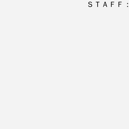
ＳＴＡＦＦ：