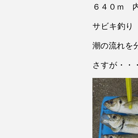
６４０ｍ 
サビキ釣り
潮の流れを
さすが・・