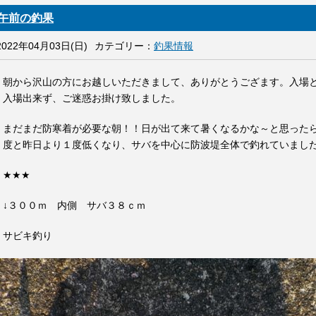
午前の釣果
2022年04月03日(日)
カテゴリー：
釣果情報
朝から沢山の方にお越しいただきまして、ありがとうござます。入場
入場出来ず、ご迷惑お掛け致しました。
まだまだ防寒着が必要な朝！！日が出て来て暑くなるかな～と思った
度と昨日より１度低くなり、サバを中心に防波堤全体で釣れていまし
★★★
↓３００ｍ 内側 サバ３８ｃｍ
サビキ釣り