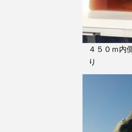
４５０ｍ内
り