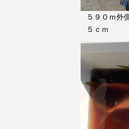
５９０ｍ外
５ｃｍ