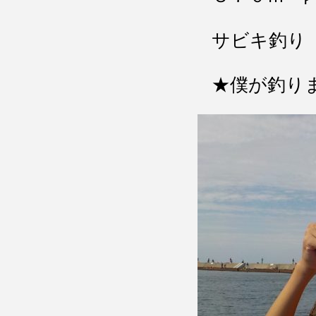
サビキ釣り
★僕が釣り