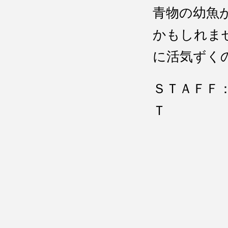
青物の幼魚
かもしれま
に活気ずく
ＳＴＡＦ