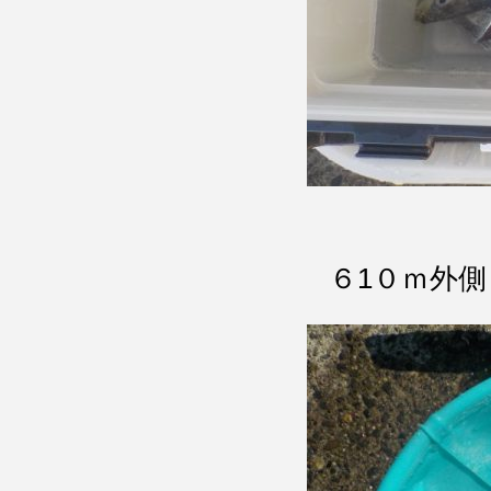
６1０ｍ外