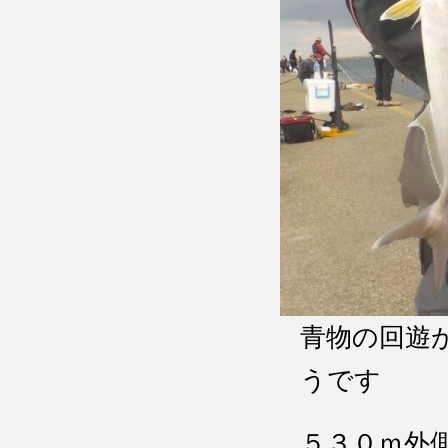
青物の回遊
うです
５３０ｍ外