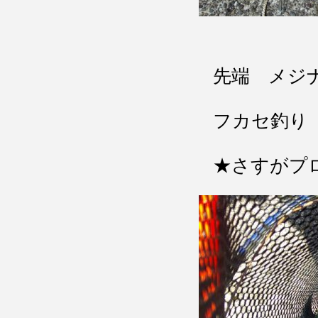
先端 メジ
フカセ釣り
★さすがプロ