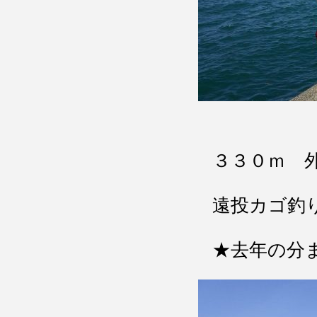
３３０ｍ 
遠投カゴ釣
★去年の分ま