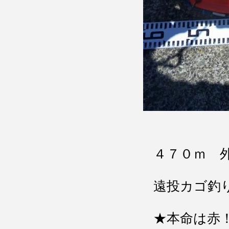
４７０ｍ 
遠投カゴ釣
★本命は赤