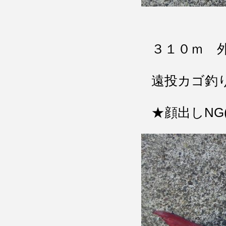
３１０ｍ 
遠投カゴ釣
★顔出しNG