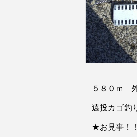
５８０ｍ 
遠投カゴ釣
★お見事！！お