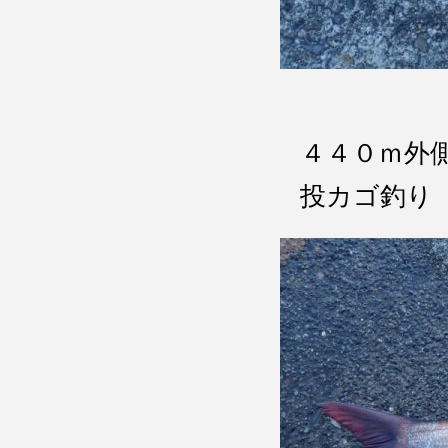
４４０ｍ外
投カゴ釣り