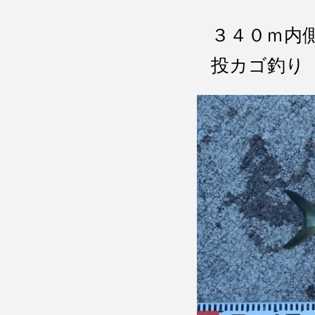
３４０ｍ内
投カゴ釣り