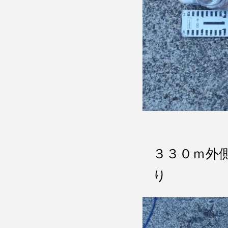
３３０ｍ外
り