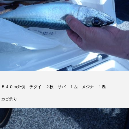
５４０ｍ外側 チダイ ２枚 サバ １匹 メジナ １匹
カゴ釣り