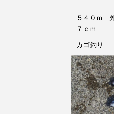
５４０ｍ 
７ｃｍ
カゴ釣り