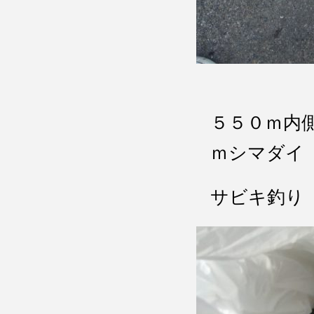
５５０ｍ内
ｍシマダ
サビキ釣り