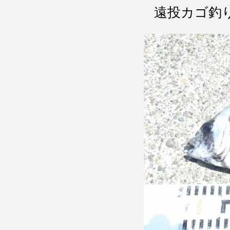
遠投カゴ釣