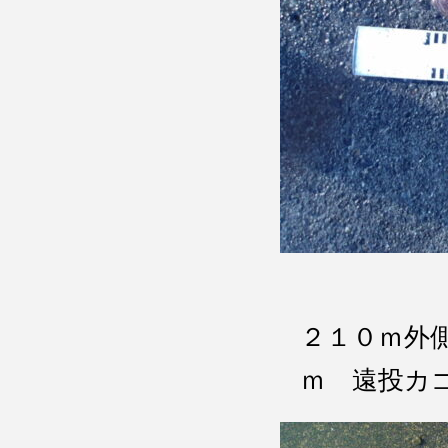
２１０ｍ外
ｍ 遠投カ