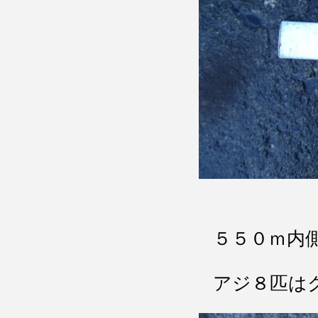
５５０ｍ内
アジ８匹は