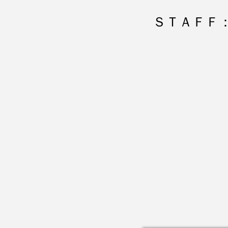
ＳＴＡＦＦ