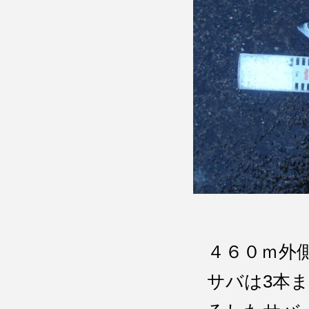
４６０ｍ
サバは3本