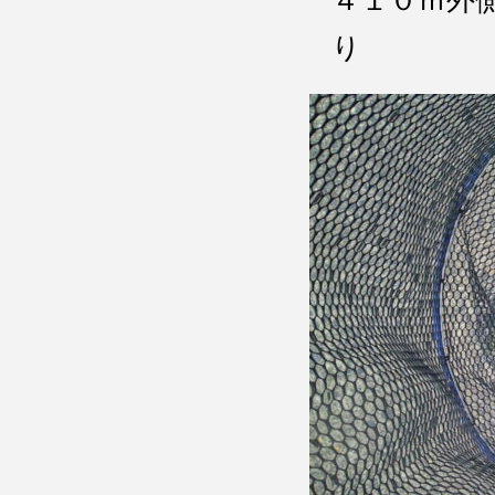
４１０ｍ外
り