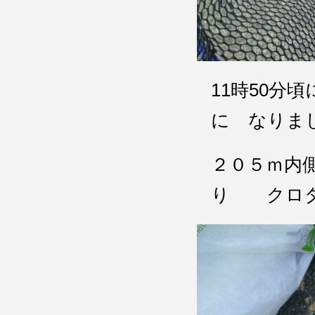
11時50分
に なり
２０５ｍ内
り クロダ