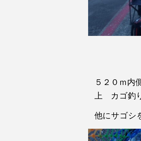
５２０ｍ内
上 カゴ釣
他にサゴシ