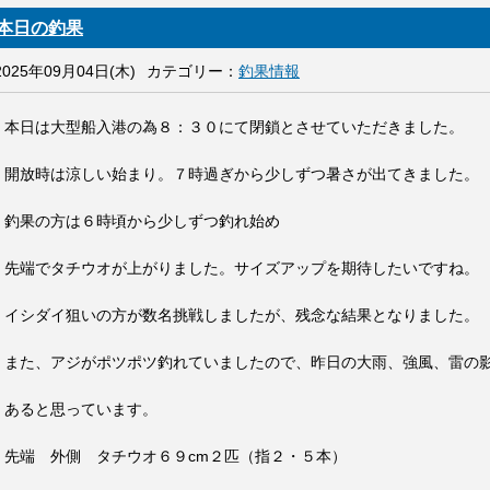
本日の釣果
2025年09月04日(木)
カテゴリー：
釣果情報
本日は大型船入港の為８：３０にて閉鎖とさせていただきました。
開放時は涼しい始まり。７時過ぎから少しずつ暑さが出てきました。
釣果の方は６時頃から少しずつ釣れ始め
先端でタチウオが上がりました。サイズアップを期待したいですね。
イシダイ狙いの方が数名挑戦しましたが、残念な結果となりました。
また、アジがポツポツ釣れていましたので、昨日の大雨、強風、雷の
あると思っています。
先端 外側 タチウオ６９cm２匹（指２・５本）