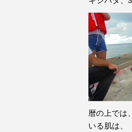
キジハタ、3
暦の上では
いる肌は、