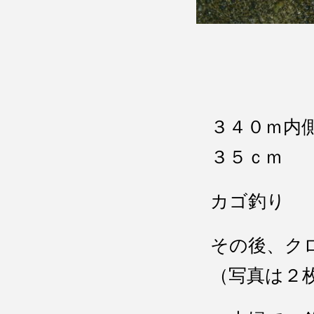
３４０ｍ内
３５ｃｍ
カゴ釣り
その後、ク
（写真は２