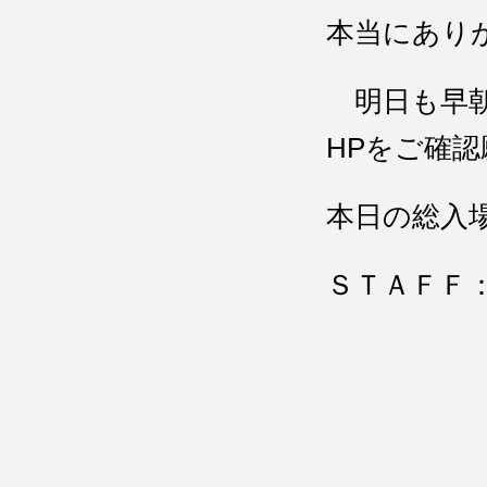
本当にあり
明日も早朝
HPをご確
本日の総入
ＳＴＡＦＦ