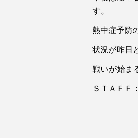
す。
熱中症予防
状況が昨日
戦いが始ま
ＳＴＡＦＦ