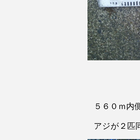
５６０ｍ内
アジが２匹