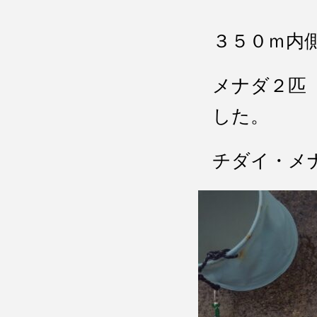
３５０ｍ内
メナダ２匹
した。
チダイ・メ