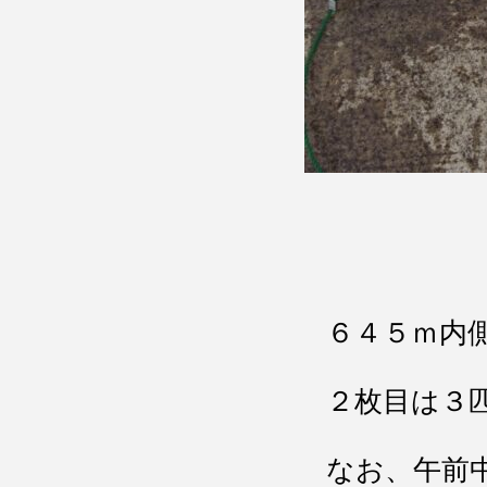
６４５ｍ内
２枚目は３
なお、午前