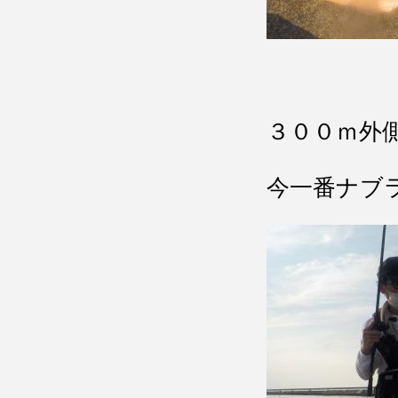
３００ｍ外
今一番ナブ