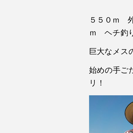
５５０ｍ 
ｍ ヘチ釣
巨大なメス
始めの手ご
リ！