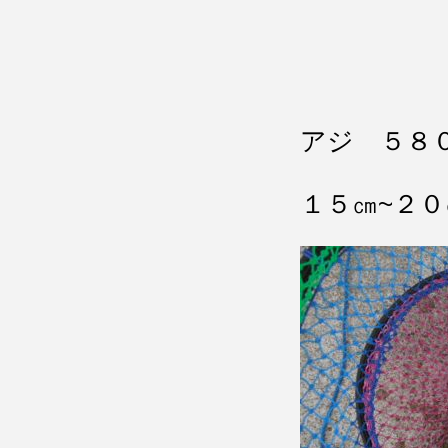
アジ ５８
１５㎝~２０