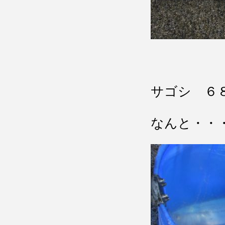
サゴシ ６
なんと・・