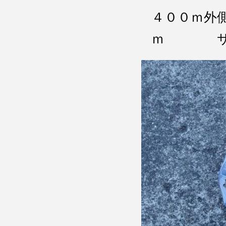
４００ｍ外
ｍ サ