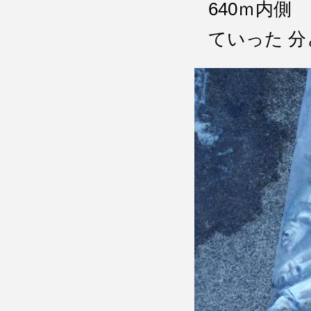
640ｍ内
ていった 