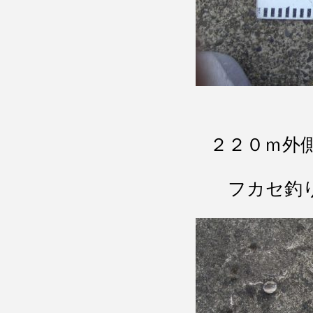
２２０ｍ外
フカセ釣