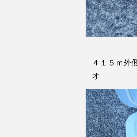
４１５ｍ外
オ 