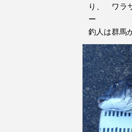
り、 ワラ
ー メ
釣人は群