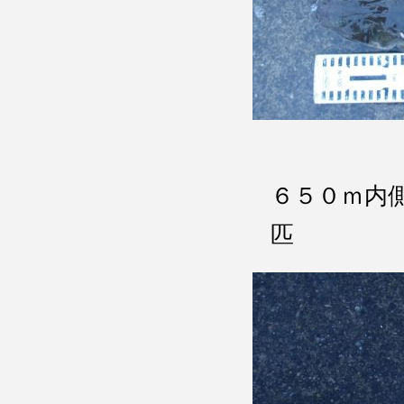
６５０ｍ内
匹 チ