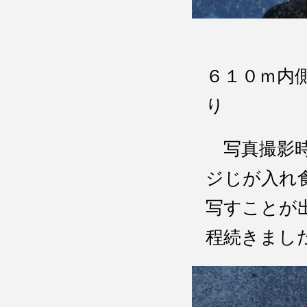
６１０ｍ内
写真撮影時
ジじが入れ
写すことが
程続きまし