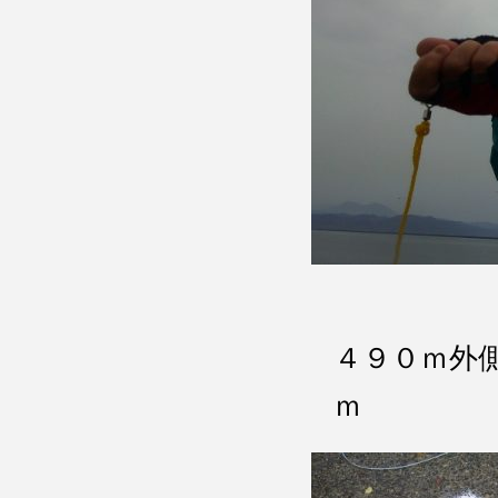
４９０ｍ外
ｍ イ