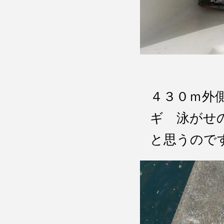
４３０ｍ
ギ 泳がせ
と思うので