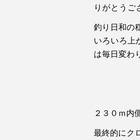
りがとうご
釣り日和の
いろいろ上
は毎日変わ
２３０ｍ
最終的にク