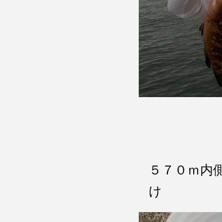
５７０ｍ内
け