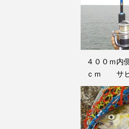
４００ｍ内
ｃｍ サ