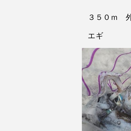
３５０ｍ 
エギ