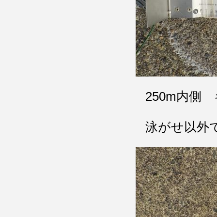
250m内側
泳がせ以外