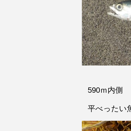
590ｍ内側
平べったい