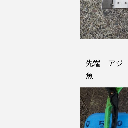
先端 アジ
魚 狙い