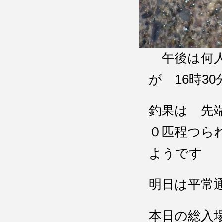
午後は何人
が 16時
釣果は 先
０匹程つら
ようです
明日は平常
本日の総入