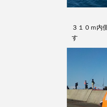
３１０ｍ内
す