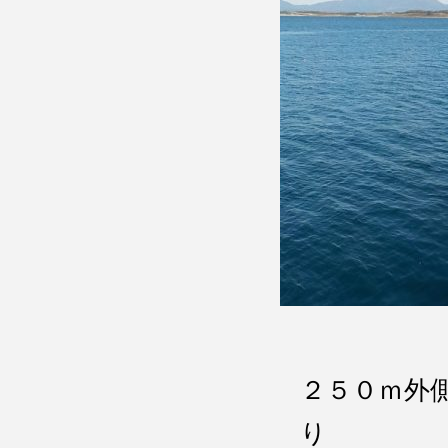
２５０ｍ外
り