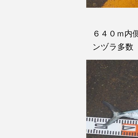
６４０ｍ内
ンヅラ多数