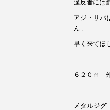
違反者には
アジ・サバ
ん。
早く来てほし
６２０ｍ 
カン
メタルジグ